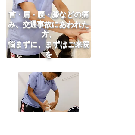
​首・肩・腰・膝などの痛
み、交通事故にあわれた
方、
悩まずに、まずはご来院
を