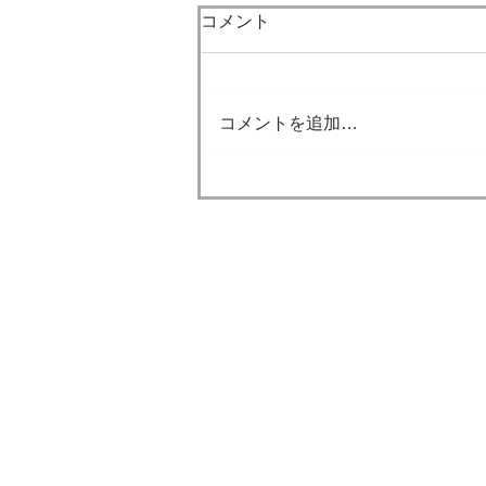
7月になりました。
コメント
梅雨も明け本格的な夏が到来し
ました。 今年の夏も大変厳しい
暑さになると思います。 外に出
コメントを追加…
るときは熱中症対策ができてい
ると思いますが、 家の中でも熱
中症になることもあります。 積
極的にエアコンを付けてくださ
い。 ただ、家の中が涼しいと水
分補給がおろそかになりやすい
みやたけ鍼灸整骨
です。 人間の身体の約3分の2は
​みやたけ運動セ
水分でできているくらい、水分
はとても大切です。 積極的に水
ー
分も摂取していきましょう。 こ
う外が暑いと外出す
疑問・質問がありましたら小平市で