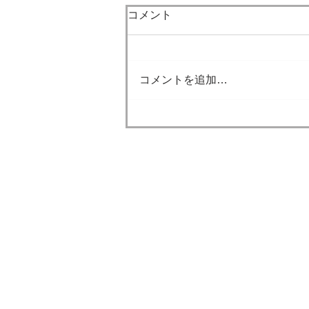
7月になりました。
コメント
梅雨も明け本格的な夏が到来し
ました。 今年の夏も大変厳しい
暑さになると思います。 外に出
コメントを追加…
るときは熱中症対策ができてい
ると思いますが、 家の中でも熱
中症になることもあります。 積
極的にエアコンを付けてくださ
い。 ただ、家の中が涼しいと水
分補給がおろそかになりやすい
みやたけ鍼灸整骨
です。 人間の身体の約3分の2は
​みやたけ運動セ
水分でできているくらい、水分
はとても大切です。 積極的に水
ー
分も摂取していきましょう。 こ
う外が暑いと外出す
疑問・質問がありましたら小平市で