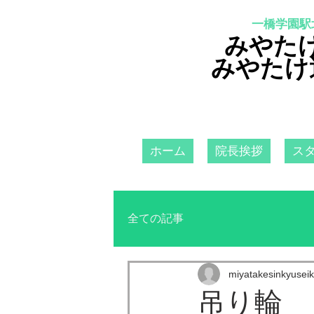
一橋学園駅
みやた
みやたけ
ホーム
院長挨拶
ス
全ての記事
miyatakesinkyuseik
吊り輪