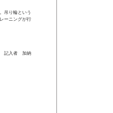
。吊り輪という
レーニングが行
　記入者　加納