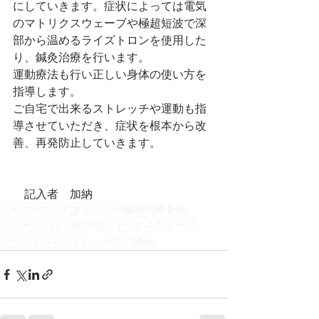
にしていきます。症状によっては電気
のマトリクスウェーブや極超短波で深
部から温めるライズトロンを使用した
り、鍼灸治療を行います。
運動療法も行い正しい身体の使い方を
指導します。
ご自宅で出来るストレッチや運動も指
導させていただき、症状を根本から改
善、再発防止していきます。
　記入者　加納
イーマサウンド
きゅう
小平
鍼灸院
整骨院
スローコア
はり
接骨院
マトリクスウェーブ
ライズトロン
ストレッチ
肘の痛み