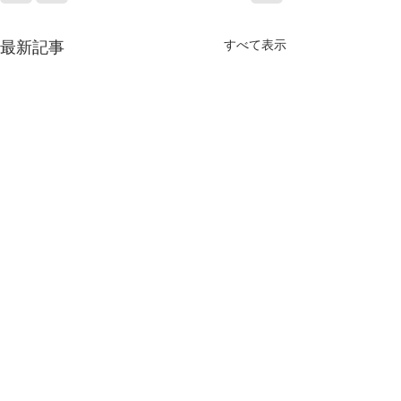
すべて表示
最新記事
６月になりました
梅雨の季節です。 こう湿度が