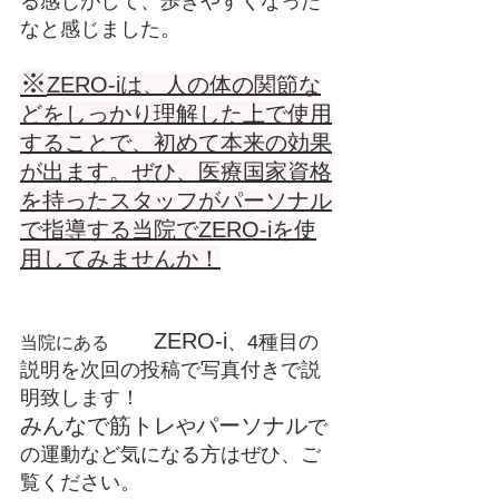
る感じがして、歩きやすくなった
なと感じました。
※
ZERO‐iは、人の体の関節な
どをしっかり理解した上で使用
することで、初めて本来の効果
が出ます。ぜひ、医療国家資格
を持ったスタッフがパーソナル
で指導する当院でZERO-iを使
用してみませんか！
	ZERO-i
、4種目の
当院にある
説明を次回の投稿で写真付きで説
明致します！
みんなで筋トレ
パーソナル
や
で
の運動など気になる方はぜひ、ご
覧ください。