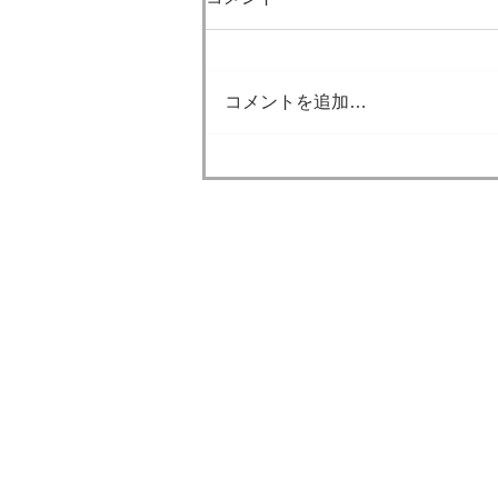
梅雨も明け本格的な夏が到来し
ました。 今年の夏も大変厳しい
暑さになると思います。 外に出
コメントを追加…
るときは熱中症対策ができてい
ると思いますが、 家の中でも熱
中症になることもあります。 積
極的にエアコンを付けてくださ
い。 ただ、家の中が涼しいと水
分補給がおろそかになりやすい
みやたけ鍼灸整骨
です。 人間の身体の約3分の2は
​みやたけ運動セ
水分でできているくらい、水分
はとても大切です。 積極的に水
ー
分も摂取していきましょう。 こ
う外が暑いと外出す
疑問・質問がありましたら小平市で