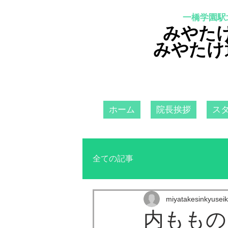
一橋学園駅
みやた
みやたけ
ホーム
院長挨拶
ス
全ての記事
miyatakesinkyuseik
内ももの