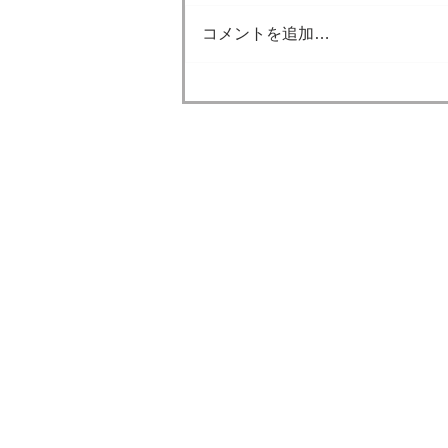
暑さになると思います。 外に出
コメントを追加…
るときは熱中症対策ができてい
ると思いますが、 家の中でも熱
中症になることもあります。 積
極的にエアコンを付けてくださ
い。 ただ、家の中が涼しいと水
分補給がおろそかになりやすい
みやたけ鍼灸整骨
です。 人間の身体の約3分の2は
​みやたけ運動セ
水分でできているくらい、水分
はとても大切です。 積極的に水
ー
分も摂取していきましょう。 こ
う外が暑いと外出す
疑問・質問がありましたら小平市で