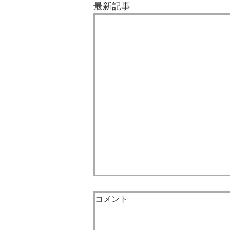
最新記事
7月になりました。
コメント
梅雨も明け本格的な夏が到来し
ました。 今年の夏も大変厳しい