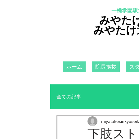
一橋学園駅
みやた
みやたけ
ホーム
院長挨拶
ス
全ての記事
miyatakesinkyuseik
下肢スト