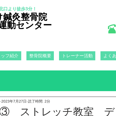
北口より徒歩3分！
け鍼灸整骨院
運動センター
タッフ紹介
整骨院概要
トレーナー活動
よく
2023年7月27日
読了時間: 2分
③ ストレッチ教室 デ