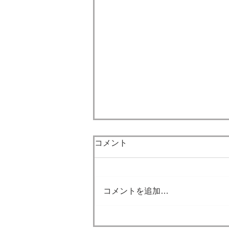
7月になりました。
コメント
梅雨も明け本格的な夏が到来し
ました。 今年の夏も大変厳しい
暑さになると思います。 外に出
コメントを追加…
るときは熱中症対策ができてい
ると思いますが、 家の中でも熱
中症になることもあります。 積