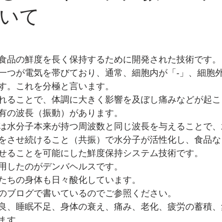
いて
食品の鮮度を長く保持するために開発された技術です。
一つが電気を帯びており、通常、細胞内が「-」、細胞
す。これを分極と言います。
れることで、体調に大きく影響を及ぼし痛みなどが起こ
有の波長（振動）があります。
は水分子本来が持つ周波数と同じ波長を与えることで、
をさせ続けること（共振）で水分子が活性化し、食品な
せることを可能にした鮮度保持システム技術です。
用したのがデンバヘルスです。
たちの身体も日々酸化しています。
のブログで書いているのでご参照ください。
良、睡眠不足、身体の衰え、痛み、老化、疲労の蓄積、
ます。