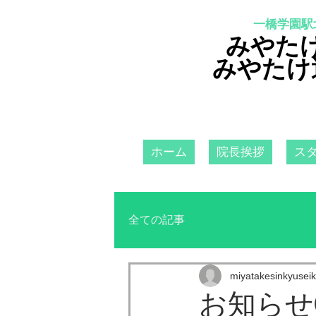
一橋学園駅
みやた
みやたけ
ホーム
院長挨拶
ス
全ての記事
miyatakesinkyuseik
お知らせ